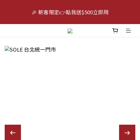
6
7
4
5
6
4
⛱️跑出無限可能｜⭐指定最高送迪卡儂禮物卡$5000 
🎉 新客限定👉點我送$500立即用
5
6
3
4
5
9
3
（賣場售價已折）
4
5
2
3
4
8
2
3
4
1
2
3
7
1
9
活動倒數😭｜點我下單🛒
:
:
:
2
3
0
1
2
6
0
8
日
時
分
秒
1
2
0
1
5
7
0
1
0
4
6
⛱️跑出無限可能｜⭐指定最高送迪卡儂禮物卡$5000 
0
3
5
（賣場售價已折）
2
4
1
3
0
2
1
0