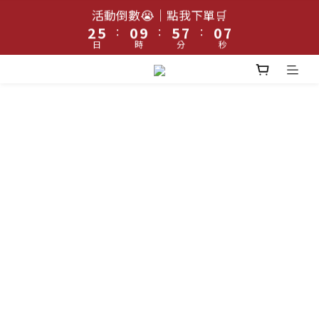
3
6
1
6
8
1
7
活動倒數😭｜點我下單🛒
⛱️跑出無限可能｜⭐指定最高送迪卡儂禮物卡$5000 
:
:
:
2
5
0
9
5
7
0
6
（賣場售價已折）
日
時
分
秒
1
4
8
4
6
5
0
3
7
3
5
4
⛱️跑出無限可能｜⭐指定最高送迪卡儂禮物卡$5000 
2
6
2
4
3
（賣場售價已折）
1
5
1
3
2
0
4
0
2
1
3
1
0
2
0
1
0