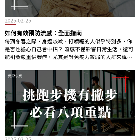
鍛鍊手臂、背部與肩部肌肉。滑動座椅：滑軌設計使使
用者能夠前後移動，讓腿部肌群也能參與運動。腳踏板
與固定帶：用來固定腳部，確保運動時的穩定性。這種
2025-02-25
設備適合各種健身人士們，包括增強肌力、提升心肺耐
力、燃燒卡路里，甚至是物理治療與康復訓練。由於划
如何有效預防流感：全面指南
船機提供的是低衝擊、高效能的運動方式，因此無論是
每到冬春之際，身邊咳嗽、打噴嚏的人似乎特別多，你
健身新手還是專業運動員都能受益。划船機種類一次看
是否也擔心自己會中招？ 流感不僅影響日常生活，還可
風阻式水阻式磁阻式液壓活塞式划船機種類大比拼 風阻
能引發嚴重併發症，尤其是對免疫力較弱的人群來說更
式：利用扇葉旋轉產生阻力，阻力大小隨著拉動速度增
具威脅。 為了幫助大家維持健康，這篇文章將深入解析
加，適合喜歡高強度運動的人。水阻式：使用水箱中與
流感的特性，並提供六大預防對策與適合的運動建議，
槳葉模擬真實水流阻力，阻力可以隨著划動的速度而變
讓你能夠有效降低感染風險！ 流感是什麼？流感
化，運動時水流聲較具臨場感，帶來更接近水上划船的
（Influenza）是一種由流感病毒引起的急性呼吸道感染
體驗。磁阻式：透過磁力控制來調節阻力，阻力通常可
疾病，具有高度傳染性，主要透過飛沫、直接接觸或間
以調節，運動過程較為安靜且阻力調整穩定，適合家庭
接接觸污染物傳播。流感病毒分為 A、B、C 三型，其中
或辦公室環境使用。液壓活塞式：採用液壓活塞缸提供
A 型與 B 型流感最常見，並且容易引發季節性流感疫
阻力，結構較小巧，運作時通常安靜，體積小、易於收
情。 ※在臺灣流感一般在11月開始，至農曆春節前後達
納，適合空間有限但仍想鍛鍊上半身的使用者。 划船機
到高峰，3月後逐漸下降。常見的流感症狀包括：高燒
的訓練好處 1. 全身運動小幫手划船機的最大特色之一是
（通常超過 38°C）喉嚨痛、咳嗽鼻塞、流鼻涕肌肉痠
2025-02-25