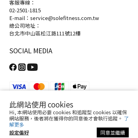
客服專線：
維修與零件更換等。9. 預算考量：價格方面，跑步機的
02-2501-1815
價格範圍從數千元到數萬元不等，基本款約 5000-15000
E-mail：service@solefitness.com.tw
元，適合輕度使用者；中階款 15000-30000 元，適合家
總公司地址：
庭使用；而高階款 30000 元以上則適合專業訓練。選購
台北市中山區松江路111號12樓
時應根據自身需求與預算，選擇最具性價比的款式。 總
結 選擇跑步機時，除了品牌與價格，還要考量品質、減
SOCIAL MEDIA
震、靜音、功能、收納等細節，才能確保長期使用的舒
適性與耐用性。希望這篇指南能幫助你找到最適合自己
的跑步機，讓你在家也能享受高效、安全的跑步訓練。
希望這篇文章能夠幫助你在選擇跑步機時做出明智的決
定。祝你找到心儀的跑步機，開啟健康的運動之旅！
此網站使用 cookies
Hi, 本網站使用必要 cookies 和追蹤型 cookies 以確保
網站服務，後者將在獲得你的同意後才會執行追蹤。
了
解更多
隱私政策
| 2024 © DYACO 岱宇國際股份有限公司
設定偏好
同意並繼續