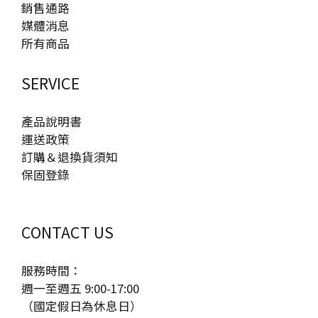
里、提升心肺功能，還是強化核心肌群與姿勢調整，划
銷售通路
助於提升免疫力，改善心肺功能，讓你更能抵禦流感病
降低運動傷害風險。因此，在選購時可以注意是否具備
船機都能提供高效且低衝擊的鍛鍊方式。如果你正在尋
媒體消息
毒的侵襲。選擇適合自己的運動方式，如快走、跑步、
多層避震設計、高品質減震材料，以及機身是否足夠穩
找一款能夠提供全面性運動效果的健身設備，划船機絕
所有商品
瑜伽等，讓運動成為日常生活的一部分。對抗流感運動
固。5. 速度與坡度調整：速度與坡度的調整功能也是選
對是值得投資的選擇！
適量運動可增強免疫系統，提高身體對抗病毒的能力。
購時需考量的重點。一般家用跑步機的速度範圍約為 0-
建議每週進行至少 150 分鐘的中等強度運動，如快走、
SERVICE
12 km/h，適合大部分使用者。如果需要高強度跑步訓
游泳、瑜珈等。適合的運動類型 有氧運動（如快走、慢
練，可選擇 16 km/h 以上的款式。此外，電動坡度調整
跑、騎腳踏車）可促進血液循環，提高免疫細胞活性。
功能可以模擬上坡路況，增加運動挑戰，提高燃脂效
產品說明書
瑜珈與伸展運動 幫助減壓與改善呼吸功能。肌力訓練
果。6. 控制面板與智慧功能：現代跑步機多配備各種智
運送政策
（如輕重量訓練、核心訓練）可提升整體身體素質。⚠
慧功能，例如 LED 或 LCD 顯示螢幕，方便查看運動數
訂購＆退換貨須知
注意事項：若已經感染流感，應避免劇烈運動，讓身體
據，還能連接 APP 追蹤運動狀況或進行虛擬跑步訓練。
保固登錄
充分休息與恢復。 結論 流感雖然每年都會來襲，但透
部分跑步機還具備心率監測功能、藍牙音響、手機支架
過接種疫苗、良好衛生習慣、健康飲食與適量運動，都
等多媒體娛樂設備，讓運動更有趣。7. 收納與空間需
能有效降低感染與重症風險。建立良好的生活習慣，保
求：如果家中空間有限，建議選擇可折疊設計的跑步
CONTACT US
護自己與家人，共同度過健康的每一季！
機，方便收納，或帶有滾輪設計的機型，以便於移動。
購買前應測量家中擺放空間，確保跑步機尺寸合適。8.
服務時間：
品牌與售後服務：品牌與售後服務也是影響選擇的重要
週一至週五 9:00-17:00
因素。知名品牌的跑步機品質較有保障，而良好的售後
（國定假日為休息日）
服務能確保日後維修與保固需求，例如免費保固、專業