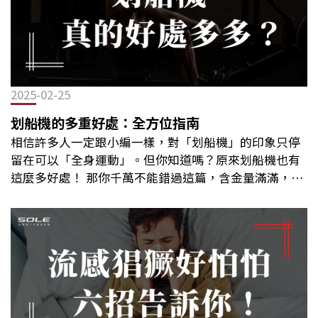
2025-02-25
划船機的多重好處：全方位指南
相信許多人一定跟小編一樣，對「划船機」的印象只停
留在可以「全身運動」。但你知道嗎？原來划船機也有
這麼多好處！ 那你千萬不能錯過這篇，含金量滿滿，小
編都幫大家統整好囉！ 划船機是什麼？划船機
（Rowing Machine）是一種模擬划船動作的健身器
材，透過拉動手柄並推動滑軌上的座椅來進行全身性運
動，其訓練的肌群包括。 其設計旨在提供與水上划船相
似的阻力與流暢度，讓使用者能夠在室內環境中享受完
整的划船運動體驗。划船機通常由以下幾個核心部分組
成：手柄（拉桿）：透過拉動手柄來模擬划槳的動作，