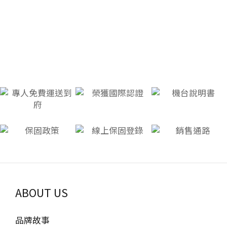
增強核心穩定度，協助改善駝背與圓肩問題，維持身體
手液，在無法使用清水的情況下使用。3. 戴口罩，保護
快，應循序漸進提升。選擇合適跑鞋：穿著具有良好避
平衡與體態，並且對於減脂和維持體重也有顯著的效
自己和他人在人多的地方，記得戴上口罩。口罩不僅能
震效果的跑鞋，減少關節衝擊。補充水分：運動過程中
果。此外，划船機的操作簡單，使用者可以根據自己的
防止感染病毒，還能保護周圍的人免受你的影響。特別
適時補水，避免脫水與體能下降。 跑步機挑選技巧 1. 確
運動強度進行調整，讓運動更加個性化。 如何選擇適合
是在公共交通工具、商場和醫院等高風險場所，戴口罩
定使用需求：在選購跑步機之前，首先應該考慮自己的
你的划船機？ 選購划船機時，可考慮以下幾個關鍵因
是一個簡單而有效的防護措施。4. 良好作息，避免過度
使用需求，例如使用頻率、運動強度以及使用者人數。
素：阻力類型：風阻、水阻、磁阻或液壓式，各有優
勞累與壓力保持規律的作息習慣，確保充足的睡眠和適
如果只是偶爾健走，或許不需要太高規格的設備；但如
勢，需依據需求選擇。機身穩定度：選擇堅固耐用的材
當的休息。良好的作息可以提升免疫力，使身體更能抵
果是高強度跑步訓練或多位家庭成員共用，就需要更耐
質，確保運動時的流暢性與安全性。折疊與存放：如果
禦病毒的入侵。建立良好的生活作息，避免熬夜和過度
用的款式。2. 跑步機馬達與馬力：馬達是跑步機的核
空間有限，建議選擇可折疊或直立存放的款式。智慧連
疲勞，讓身體保持最佳狀態。5. 維持健康飲食與充足睡
心，影響到穩定性和壽命。一般而言，1.5HP 以下的跑
結功能：是否支援運動App，如Zwift、Kinomap等，以
眠健康的飲食習慣對於維持身體免疫力至關重要。多吃
步機適合輕度健走，1.5HP 至 2.5HP 適合一般慢跑，而
提升訓練體驗。舒適度：座椅與握把的舒適度、滑軌的
富含維生素和礦物質的食物，如新鮮水果、蔬菜和全穀
2.5HP 以上則適合長時間、高強度跑步。如果家中有多
長度、腳踏板設計等，會影響運動體驗。首先是價格和
類。避免過度食用油膩和高糖食物，保持均衡飲食，讓
人共用，建議選擇馬力較高的款式，以確保耐用性。3.
品質，高品質的划船機通常使用壽命較長，運動效果也
身體獲得充足的營養。6. 即時就醫，關注自己的健康如
跑步面板尺寸：跑步機的跑步面板大小會影響運動的舒
更佳。其次是尺寸和設計，確保你選擇的划船機適合你
果你感覺身體不適，請立即就醫。早期診斷和治療可以
適度。較窄的面板適合健走，而一般慢跑則建議使用
的家庭空間。另外，了解划船機的功能和技術支持也是
有效減少流感併發症的風險。不要忽視身體發出的信
40-50 公分寬的跑步面板。若是高速跑步或步幅較大，
ABOUT US
非常重要的，這樣才能保證你在使用過程中有更好的體
號，及時尋求醫療幫助，保護自己和家人的健康。7. 適
則需要選擇 50 公分以上的面板，以確保運動安全與舒
驗。 結論 划船機是一種兼具肌力訓練與有氧運動的全方
量運動，增強抵抗力保持運動習慣可以增強身體的抵抗
適。4. 避震與穩定性：避震設計也是影響使用體驗的重
位健身器材，適合各類族群使用。不論是想燃燒卡路
品牌故事
力，但要注意適量運動，避免運動過度。適度的運動有
要因素。良好的避震系統能減少對膝蓋與關節的衝擊，