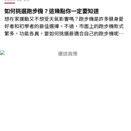
它能輕鬆帶動全身肌肉。從手臂、腿部到核心肌群，每
痛、疲倦頭痛噁心、嘔吐（部分兒童可能出現）流感症
一個划動都能刺激不同的肌肉群。這種全身運動能夠有
狀通常較為嚴重，並可能引發肺炎、支氣管炎等併發
如何挑選跑步機？這幾點你一定要知道
效提高肌肉耐力，增強體能。無論你是健身新手還是資
症，對年長者、幼童、孕婦及免疫力較弱者影響尤為嚴
想在家運動又不想受天氣影響嗎？跑步機是許多健身愛
深運動愛好者，划船機都是一個理想的選擇。2. 保護關
重。 流感 v.s. 一般感冒 許多人容易混淆流感與一般感
好者和初學者的最佳選擇。不過，市面上的跑步機款式
節，低衝擊運動對於許多擔心膝蓋或關節受傷的人來
冒，但兩者在病原體、症狀嚴重程度與病程上皆有所不
繁多，功能各異，要如何挑選最適合自己的跑步機呢？
說，划船機是一個極佳的選擇。由於划船機的運動方式
同。比較項目流感一般感冒致病原流感病毒（A、B 型）
本篇文章將帶你了解跑步的好處、訣竅，以及選購跑步
為低衝擊，完全不怕傷膝蓋。這意味著它適合所有年齡
鼻病毒、腺病毒、冠狀病毒等發病速度突然、快速緩
機時必須考量的要點，讓你輕鬆挑到理想機型！ 跑步的
層的人使用，從小朋友到老人家都可以放心地進行鍛
慢、逐漸發燒情況常見，通常高燒（38°C 以上）較少發
好處 訓練心肺功能：規律跑步能強化心臟與肺部，提高
鍊。3. 心情好舒壓使用划船機時，你可以想像自己正劃
燒或僅低燒全身不適肌肉痠痛、疲倦明顯輕微或無全身
血液循環效率。提升睡眠品質：適度運動可幫助放鬆身
過寧靜的湖面。這種身臨其境的感覺能夠幫助你輕鬆跟
症狀併發症風險肺炎、支氣管炎、心肌炎等較少併發症
心，提升睡眠品質與入睡速度。增強肌耐力：持續跑步
壓力說再見。運動過程中的節奏感和持續的動作，也有
恢復時間1-2 週，症狀較嚴重3-7 天，症狀較輕微 預防流
可鍛鍊腿部肌群與核心肌群，提升身體耐力。燃燒卡路
助於釋放壓力，提升心情。無論是一個忙碌的工作日結
感六招 1. 接種流感疫苗接種流感疫苗是預防流感最有效
里：跑步是高效的熱量消耗運動，有助於體重管理。增
束後，還是想要放鬆心情，划船機都能幫助你達到這個
的方法，疫苗能幫助人體產生免疫力，降低感染與重症
強免疫系統：適量運動能促進免疫細胞（NK 細胞、T 細
目標。4. 高效燃脂，提升訓練耐力划船機運動屬於高強
風險。建議每年在流感季節（秋冬）來臨前接種疫苗，
胞）的活性，提高身體抵抗力。 跑步的六大訣竅 暖身與
度有氧運動（HIIT），每小時可燃燒高達 600-800 卡路
尤其是高風險族群。2. 勤洗手保持雙手清潔是預防流感
收操：跑步前後進行動態與靜態伸展，降低受傷風險。
里，能有效幫助減少體脂、提升心肺功能，是減脂與心
的基本措施之一。勤洗手可以有效切斷病毒的傳播途
維持正確跑姿：上半身保持直立，核心收緊，步伐自
血管健康管理的理想選擇。5. 划船機的其他好處除了上
徑。使用肥皂和清水徹底清洗雙手，特別是在接觸公共
然。控制呼吸節奏：建議採用「鼻吸口吐」方式，以穩
述幾點，划船機還有許多其他好處。例如：改善姿勢、
設施、用餐前後以及上廁所後。此外，隨身攜帶免洗洗
定跑步節奏。逐步增加強度：避免一次跑太久或速度過