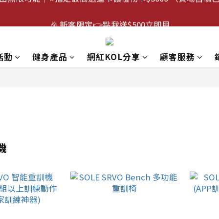
5
5
3
6
7
9
6
6
跑出無限可能｜⭐指定最高送迪卡儂禮物卡$5000 （賣場售價
4
4
2
5
6
8
5
5
🎉 新客限定👉點我送$500立即用
3
3
1
4
5
7
4
4
:
:
:
2
2
0
3
4
6
3
3
活動倒數😭｜點我下單🛒
日
時
分
秒
1
1
2
3
5
2
2
活動
健身產品
網紅KOL分享
顧客服務
0
0
1
2
4
1
1
跑出無限可能｜⭐指定最高送迪卡儂禮物卡$5000 （賣場售價
0
1
3
0
0
0
2
1
0
機