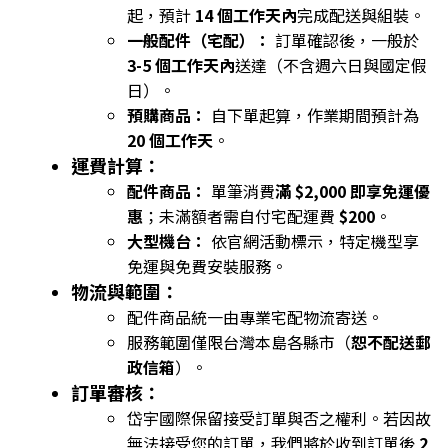
起，預計
14 個工作天內
完成配送與組裝。
一般配件（宅配）：
訂單確認後，一般於
3-5 個工作天內
送達（不含週六日與國定假
日）。
預購商品：
自下單起算，作業期間預計為
20 個工作天
。
運費計算：
配件商品：
單筆消費
滿 $2,000 即享免運優
惠
；未滿額者需自付宅配運費
$200
。
大型機台：
依官網活動標示，特定機型享
免運與免費安裝服務。
物流與範圍：
配件商品統一由專業宅配物流寄送。
服務範圍僅限台灣本島各縣市（
恕不配送郵
政信箱
）。
訂單審核：
岱宇國際保留接受訂單與否之權利。若因故
無法接受您的訂單，我們將於收到訂單後
2