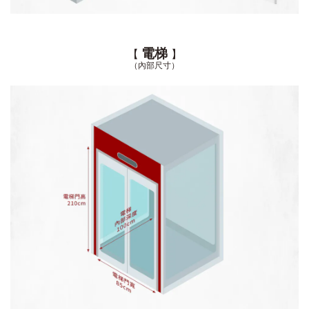
電梯
【
】
（
內部尺寸）