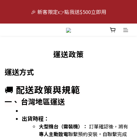
6
6
4
6
9
5
6
⛱️跑出無限可能｜⭐指定最高送迪卡儂禮物卡$5000 
🎉 新客限定👉點我送$500立即用
5
5
3
5
8
4
5
（賣場售價已折）
4
4
2
4
7
3
4
9
3
3
1
3
6
2
3
活動倒數😭｜點我下單🛒
8
:
:
:
2
2
0
2
5
1
2
7
日
時
分
秒
1
1
1
4
0
1
6
運送政策
0
0
0
3
0
⛱️跑出無限可能｜⭐指定最高送迪卡儂禮物卡$5000 
5
2
（賣場售價已折）
4
運送方式
1
3
0
2
🚚
配送政策與規範
1
一、 台灣地區運送
0
出貨時程：
大型機台（需裝機）：
訂單確認後，將有
專人主動致電
聯繫預約安裝。自聯繫完成