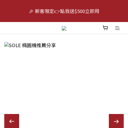
6
7
5
5
4
7
⛱️跑出無限可能｜⭐指定最高送迪卡儂禮物卡$5000 
🎉 新客限定👉點我送$500立即用
5
6
4
4
3
6
（賣場售價已折）
4
5
3
9
3
2
5
3
4
2
8
2
1
4
活動倒數😭｜點我下單🛒
:
:
:
2
3
1
7
1
0
3
9
日
時
分
秒
1
2
0
6
0
2
8
0
1
5
1
7
⛱️跑出無限可能｜⭐指定最高送迪卡儂禮物卡$5000 
0
4
0
6
（賣場售價已折）
3
5
2
4
1
3
0
2
1
0