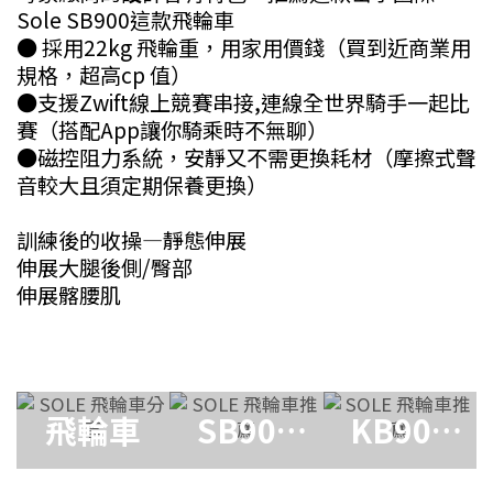
Sole SB900這款飛輪車
● 採用22kg 飛輪重，用家用價錢（買到近商業用
規格，超高cp 值）
●支援Zwift線上競賽串接,連線全世界騎手一起比
賽（搭配App讓你騎乘時不無聊）
●磁控阻力系統，安靜又不需更換耗材（摩擦式聲
音較大且須定期保養更換）
訓練後的收操—靜態伸展
伸展大腿後側/臀部
伸展髂腰肌
飛輪車
SB900
KB900
飛輪車
飛輪車