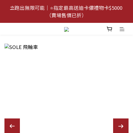
9
8
8
7
⛱️跑出無限可能｜⭐指定最高送迪卡儂禮物卡$5000 
⛱️跑出無限可能｜⭐指定最高送迪卡儂禮物卡$5000 
8
9
7
7
6
（賣場售價已折）
（賣場售價已折）
7
8
6
6
5
6
7
5
9
5
4
🎉 新客限定👉點我送$500立即用
5
6
4
8
4
3
4
5
3
7
9
3
2
3
4
2
6
8
2
1
活動倒數😭｜點我下單🛒
:
:
:
2
3
1
9
5
7
1
0
日
時
分
秒
1
2
0
8
4
6
0
0
1
7
3
5
⛱️跑出無限可能｜⭐指定最高送迪卡儂禮物卡$5000 
0
6
2
4
（賣場售價已折）
5
1
3
4
0
2
3
1
2
0
1
0